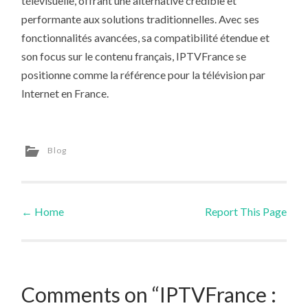
télévisuelle, offrant une alternative crédible et
performante aux solutions traditionnelles. Avec ses
fonctionnalités avancées, sa compatibilité étendue et
son focus sur le contenu français, IPTVFrance se
positionne comme la référence pour la télévision par
Internet en France.
Blog
←
Home
Report This Page
Post navigation
Comments on “IPTVFrance :